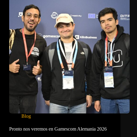
Residente
NEXO
para
conectar
a
Colombia
y
Francia
a
través
de
los
videojuegos
Blog
Pronto nos veremos en Gamescom Alemania 2026