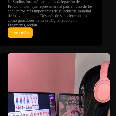
Ju Studios formará parte de la delegación de
ProColombia, que representará al país en uno de los
encuentros más importantes de la industria mundial
de los videojuegos. Después de ser seleccionados
como ganadores de Crea Digital 2026 con
Fragments, recibir…
Leer más
Pronto
nos
veremos
en
Gamescom
Alemania
2026