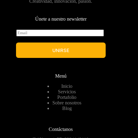
Creatividad, innovación, pasión.
Únete a nuestro newsletter
E
m
a
i
UNIRSE
l
*
Menú
Inicio
Servicios
Portafolio
Sobre nosotros
Blog
Contáctanos