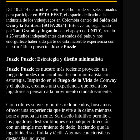
Del 10 al 14 de octubre, tuvimos el honor de ser seleccionados
para participar en
BETA FEST
, el espacio dedicado a la
industria de los videojuegos en Colombia dentro del
Salón del
Ocio y la Fantasía (SOFA 2024)
. Este evento, organizado
por
Tan Grande y Jugando
con el apoyo de
UNITY
, reunió
a 25 estudios independientes destacados del país, y nos
enorgullece haber sido parte de esta increíble experiencia con
nuestro último proyecto:
Juzzle Puzzle
.
Juzzle Puzzle: Estrategia y diseño minimalista
Juzzle Puzzle
es nuestro más reciente proyecto, un
juego de puzles que combina diseño minimalista con
estrategia. Inspirado en el
Juego de la Vida
de Conway
y el ajedrez, creamos una experiencia que reta a los
jugadores a pensar cada movimiento cuidadosamente.
Con colores suaves y bordes redondeados, buscamos
ofrecer una experiencia que invite a la calma mientras
pone a prueba la mente. Su diseño intuitivo permite a
los jugadores deslizar bloques en cualquier dirección
con un simple movimiento de dedo, haciendo que la
jugabilidad sea fluida y táctil. Algunas características
destacadas incluyen: