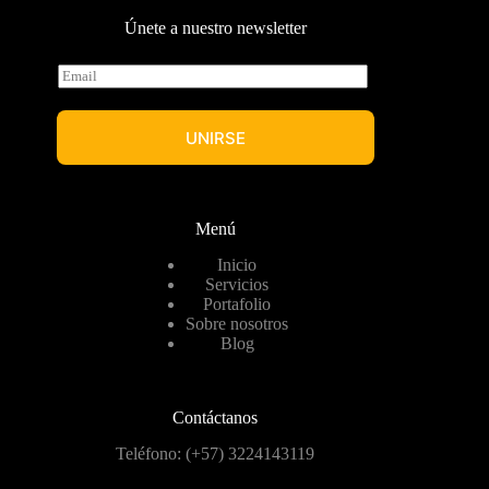
Únete a nuestro newsletter
E
m
a
i
UNIRSE
l
*
Menú
Inicio
Servicios
Portafolio
Sobre nosotros
Blog
Contáctanos
Teléfono: (+57) 3224143119