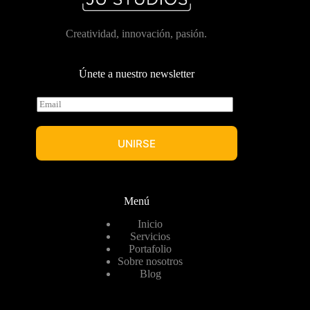
Creatividad, innovación, pasión.
Únete a nuestro newsletter
E
m
a
i
UNIRSE
l
*
Menú
Inicio
Servicios
Portafolio
Sobre nosotros
Blog