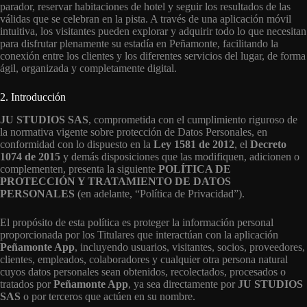
parador, reservar habitaciones de hotel y seguir los resultados de las
válidas que se celebran en la pista. A través de una aplicación móvil
intuitiva, los visitantes pueden explorar y adquirir todo lo que necesitan
para disfrutar plenamente su estadía en Peñamonte, facilitando la
conexión entre los clientes y los diferentes servicios del lugar, de forma
ágil, organizada y completamente digital.
2. Introducción
JU STUDIOS SAS
, comprometida con el cumplimiento riguroso de
la normativa vigente sobre protección de Datos Personales, en
conformidad con lo dispuesto en la
Ley 1581 de 2012
, el
Decreto
1074 de 2015
y demás disposiciones que las modifiquen, adicionen o
complementen, presenta la siguiente
POLÍTICA DE
PROTECCIÓN Y TRATAMIENTO DE DATOS
PERSONALES
(en adelante, “Política de Privacidad”).
El propósito de esta política es proteger la información personal
proporcionada por los Titulares que interactúan con la aplicación
Peñamonte App
, incluyendo usuarios, visitantes, socios, proveedores,
clientes, empleados, colaboradores y cualquier otra persona natural
cuyos datos personales sean obtenidos, recolectados, procesados o
tratados por
Peñamonte App
, ya sea directamente por
JU STUDIOS
SAS
o por terceros que actúen en su nombre.